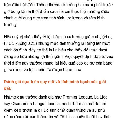
trận đấu bắt đầu. Thông thường, khoảng ba mươi phút trước
giờ bóng lăn là thời điểm các nhà cái thực hiện những điều
chỉnh cuối cùng dựa trên tình hình lực lượng và tâm lý thị
trường.
Nếu quý vị nhận thấy tỷ lệ chấp có xu hướng giảm nhẹ (ví dụ
từ 0.5 xuống 0.25) nhưng mức tiền thưởng lại tăng lên một
cách ổn định, đây có thể là tín hiệu cho thấy đội cửa dưới
đang sở hữu những lợi thế ngầm. Việc quyết định đầu tư vào
thời điểm này thường mang lại hiệu quả cao do sự cân bằng
giữa rủi ro và lợi nhuận đã được tối ưu hóa.
Đánh giá dựa trên quy mô và tính minh bạch của giải
đấu
Những đấu trường danh giá như Premier League, La Liga
hay Champions League luôn là mảnh đất màu mỡ để tìm
kiếm
kèo thơm là gì
. Do tính chất quan trọng và sự phủ
sóng rộng rãi, các thông tin về đội hình, chiến thuật hay tình