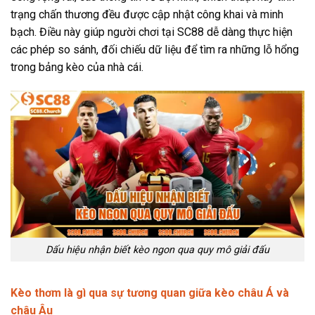
trạng chấn thương đều được cập nhật công khai và minh
bạch. Điều này giúp người chơi tại SC88 dễ dàng thực hiện
các phép so sánh, đối chiếu dữ liệu để tìm ra những lỗ hổng
trong bảng kèo của nhà cái.
Dấu hiệu nhận biết kèo ngon qua quy mô giải đấu
Kèo thơm là gì qua sự tương quan giữa kèo châu Á và
châu Âu