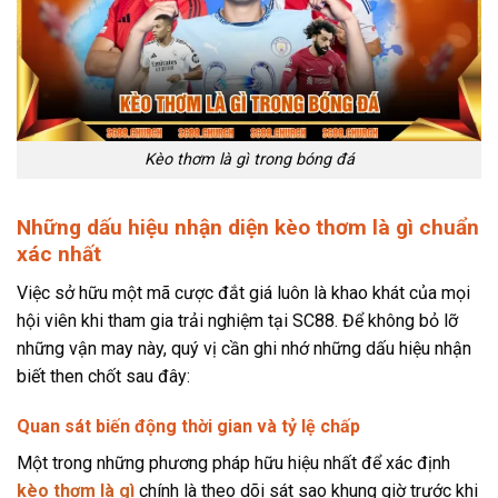
Kèo thơm là gì trong bóng đá
Những dấu hiệu nhận diện kèo thơm là gì chuẩn
xác nhất
Việc sở hữu một mã cược đắt giá luôn là khao khát của mọi
hội viên khi tham gia trải nghiệm tại SC88. Để không bỏ lỡ
những vận may này, quý vị cần ghi nhớ những dấu hiệu nhận
biết then chốt sau đây:
Quan sát biến động thời gian và tỷ lệ chấp
Một trong những phương pháp hữu hiệu nhất để xác định
kèo thơm là gì
chính là theo dõi sát sao khung giờ trước khi