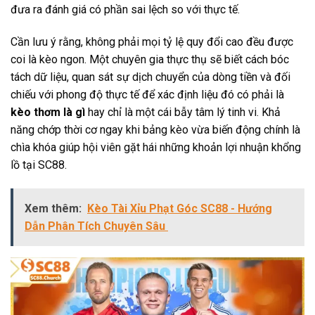
đưa ra đánh giá có phần sai lệch so với thực tế.
Cần lưu ý rằng, không phải mọi tỷ lệ quy đổi cao đều được
coi là kèo ngon. Một chuyên gia thực thụ sẽ biết cách bóc
tách dữ liệu, quan sát sự dịch chuyển của dòng tiền và đối
chiếu với phong độ thực tế để xác định liệu đó có phải là
kèo thơm là gì
hay chỉ là một cái bẫy tâm lý tinh vi. Khả
năng chớp thời cơ ngay khi bảng kèo vừa biến động chính là
chìa khóa giúp hội viên gặt hái những khoản lợi nhuận khổng
lồ tại SC88.
Xem thêm:
Kèo Tài Xỉu Phạt Góc SC88 - Hướng
Dẫn Phân Tích Chuyên Sâu