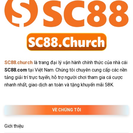
Đầy
Kịch
Tính
SC88.church
là trang đại lý vận hành chính thức của nhà cái
SC88.com
tại Việt Nam. Chúng tôi chuyên cung cấp các nền
tảng giải trí trực tuyến, hỗ trợ người chơi tham gia cá cược
nhanh nhất, giao dịch an toàn và tặng khuyến mãi 58K.
VỀ CHÚNG TÔI
Giới thiệu