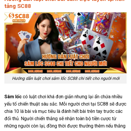
tảng SC88
Hướng dẫn luật chơi sâm lốc SC88 chi tiết cho người mới
Sâm lốc
có luật chơi khá đơn giản nhưng lại ẩn chứa nhiều
yếu tố chiến thuật sâu sắc. Mỗi người chơi tại SC88 sẽ được
chia 10 lá bài và mục tiêu là đánh hết bài trên tay trước các
đối thủ. Người chiến thắng sẽ nhận toàn bộ tiền cược từ
những người còn lại, đồng thời được thưởng thêm nếu thắng