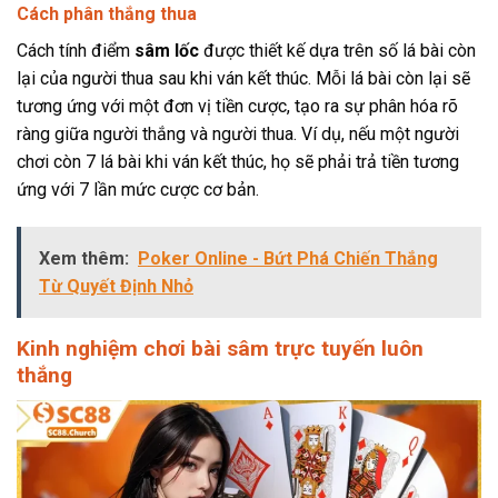
Cách phân thắng thua
Cách tính điểm
sâm lốc
được thiết kế dựa trên số lá bài còn
lại của người thua sau khi ván kết thúc. Mỗi lá bài còn lại sẽ
tương ứng với một đơn vị tiền cược, tạo ra sự phân hóa rõ
ràng giữa người thắng và người thua. Ví dụ, nếu một người
chơi còn 7 lá bài khi ván kết thúc, họ sẽ phải trả tiền tương
ứng với 7 lần mức cược cơ bản.
Xem thêm:
Poker Online - Bứt Phá Chiến Thắng
Từ Quyết Định Nhỏ
Kinh nghiệm chơi bài sâm trực tuyến luôn
thắng