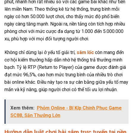
phút, nhanh hơn rất nhiều so với các game bài khác như tiến
lên miền Nam. Theo thống kê từ hệ thống, trung bình mỗi
ngày có hơn 50.000 lượt chơi, cho thấy mức độ phổ biến
ngày càng tăng mạnh. Ngoài ra, nền tảng còn tích hợp nhiều
phòng chơi với mức cược đa dạng từ 1.000 đến 5.000.000
xu, phù hợp với mọi đối tượng người chơi.
Không chỉ dừng lại ở yếu tố giải trí,
sâm lốc
còn mang đến
cơ hội kiếm thưởng hấp dẫn nhờ hệ thống trả thưởng minh
bạch. Tỷ lệ RTP (Return to Player) của game được đánh giá
đạt mức 96,5%, cao hơn mức trung bình của nhiều trò chơi
bài online khác. Điều này tạo ra sự cân bằng giữa yếu tố may
mắn và kỹ năng, giúp người chơi có thể tối ưu lợi nhuận.
Xem thêm:
Phỏm Online - Bí Kíp Chinh Phục Game
SC88, Săn Thưởng Lớn
Hướng dẫn luật chơi bài sâm trực tuyến tại nền