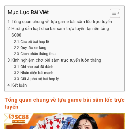
Mục Lục Bài Viết
Tổng quan chung về tựa game bài sâm lốc trực tuyến
Hướng dẫn luật chơi bài sâm trực tuyến tại nền tảng
SC88
Các bộ bài hợp lệ
Quy tắc xin làng
Cách phân thắng thua
Kinh nghiệm chơi bài sâm trực tuyến luôn thắng
Ghi nhớ bài đã đánh
Nhận diện bài mạnh
Giữ & phá bộ bài hợp lý
Kết luận
Tổng quan chung về tựa game bài sâm lốc trực
tuyến