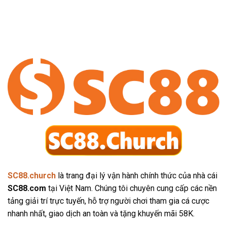
Ván
Game
Binh
Bài
Bài
Online
Là
Việt
–
Một
Game
Cuộc
Bài
Đấu
SC88
Trí
Trí
Nhanh
Tuệ
Đầy
Kịch
Tính
SC88.church
là trang đại lý vận hành chính thức của nhà cái
SC88.com
tại Việt Nam. Chúng tôi chuyên cung cấp các nền
tảng giải trí trực tuyến, hỗ trợ người chơi tham gia cá cược
nhanh nhất, giao dịch an toàn và tặng khuyến mãi 58K.