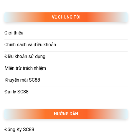
VỀ CHÚNG TÔI
Giới thiệu
Chính sách và điều khoản
Điều khoản sử dụng
Miễn trừ trách nhiệm
Khuyến mãi SC88
Đại lý SC88
HƯỚNG DẪN
Đăng Ký SC88