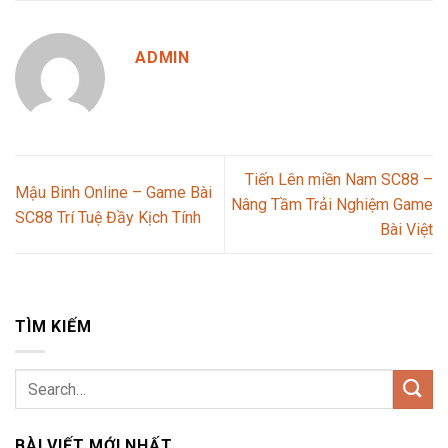
ADMIN
Tiến Lên miền Nam SC88 –
Mậu Binh Online – Game Bài
Nâng Tầm Trải Nghiệm Game
SC88 Trí Tuệ Đầy Kịch Tính
Bài Việt
TÌM KIẾM
BÀI VIẾT MỚI NHẤT