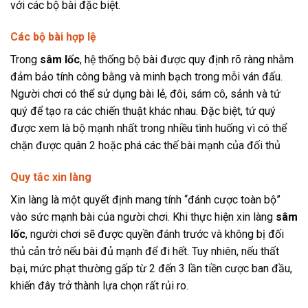
với các bộ bài đặc biệt.
Các bộ bài hợp lệ
Trong
sâm lốc
, hệ thống bộ bài được quy định rõ ràng nhằm
đảm bảo tính công bằng và minh bạch trong mỗi ván đấu.
Người chơi có thể sử dụng bài lẻ, đôi, sám cô, sảnh và tứ
quý để tạo ra các chiến thuật khác nhau. Đặc biệt, tứ quý
được xem là bộ mạnh nhất trong nhiều tình huống vì có thể
chặn được quân 2 hoặc phá các thế bài mạnh của đối thủ
Quy tắc xin làng
Xin làng là một quyết định mang tính “đánh cược toàn bộ”
vào sức mạnh bài của người chơi. Khi thực hiện xin làng
sâm
lốc
, người chơi sẽ được quyền đánh trước và không bị đối
thủ cản trở nếu bài đủ mạnh để đi hết. Tuy nhiên, nếu thất
bại, mức phạt thường gấp từ 2 đến 3 lần tiền cược ban đầu,
khiến đây trở thành lựa chọn rất rủi ro.