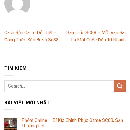
Cách Bắn Cá To Dễ Chết –
Sâm Lốc SC88 – Mỗi Ván Bài
Công Thức Săn Boss Sc88
Là Một Cuộc Đấu Trí Nhanh
TÌM KIẾM
BÀI VIẾT MỚI NHẤT
Phỏm Online – Bí Kíp Chinh Phục Game SC88, Săn
11
Thưởng Lớn
Th4