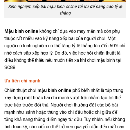
Kinh nghiệm xếp bài mậu binh online tối ưu để nâng cao tỷ lệ
thắng
Mậu binh online
không chỉ dựa vào may mắn mà còn phụ
thuộc rất nhiều vào kỹ năng xếp bài của người chơi. Một
người có kinh nghiệm có thể tăng tỷ lệ thắng lên đến 60% chỉ
nhờ cách sắp xếp hợp lý. Do đó, việc học hỏi chiến thuật là
điều không thể thiếu nếu muốn tiến xa khi chơi mậu binh tại
SC88.
Ưu tiên chi mạnh
Chiến thuật chơi
mậu binh online
phổ biến nhất là tập trung
xây dựng một hoặc hai chi mạnh vượt trội nhằm tạo lợi thế
trực tiếp trước đối thủ. Người chơi thường đặt các bộ bài
mạnh như sảnh hoặc thùng vào chi đầu hoặc chi giữa để
tăng khả năng thắng điểm ngay từ đầu. Tuy nhiên, nếu không
tính toán kỹ, chi cuối có thể trở nên quá yếu dẫn đến mất cân