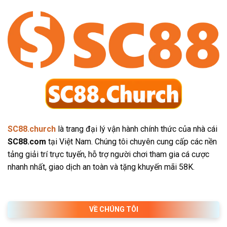
SC88
Trí
Trí
Nhanh
Tuệ
Đầy
Kịch
Tính
SC88.church
là trang đại lý vận hành chính thức của nhà cái
SC88.com
tại Việt Nam. Chúng tôi chuyên cung cấp các nền
tảng giải trí trực tuyến, hỗ trợ người chơi tham gia cá cược
nhanh nhất, giao dịch an toàn và tặng khuyến mãi 58K.
VỀ CHÚNG TÔI