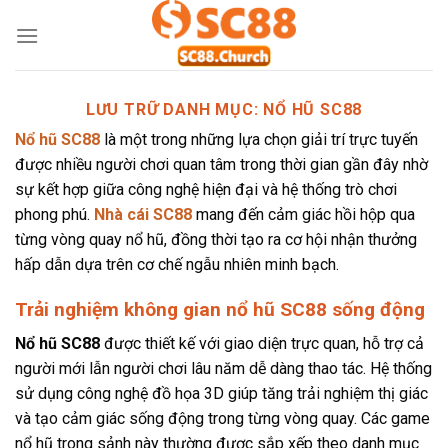
Chuyển
đến
nội
dung
LƯU TRỮ DANH MỤC:
NỔ HŨ SC88
Nổ hũ SC88
là một trong những lựa chọn giải trí trực tuyến
được nhiều người chơi quan tâm trong thời gian gần đây nhờ
sự kết hợp giữa công nghệ hiện đại và hệ thống trò chơi
phong phú.
Nhà cái SC88
mang đến cảm giác hồi hộp qua
từng vòng quay nổ hũ, đồng thời tạo ra cơ hội nhận thưởng
hấp dẫn dựa trên cơ chế ngẫu nhiên minh bạch.
Trải nghiệm không gian nổ hũ SC88 sống động
Nổ hũ SC88
được thiết kế với giao diện trực quan, hỗ trợ cả
người mới lẫn người chơi lâu năm dễ dàng thao tác. Hệ thống
sử dụng công nghệ đồ họa 3D giúp tăng trải nghiệm thị giác
và tạo cảm giác sống động trong từng vòng quay. Các game
nổ hũ trong sảnh này thường được sắp xếp theo danh mục