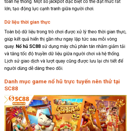
toàn hệ thống. Một số jackpot đặc biệt có thể đạt mức rất
lớn, tạo động lực cạnh tranh giữa người chơi.
Dữ liệu thời gian thực
Toàn bộ dữ liệu trong trò chơi được xử lý theo thời gian thực,
giúp kết quả hiển thị gần như ngay lập tức sau mỗi vòng
quay.
Nổ hũ SC88
sử dụng máy chủ phân tán nhằm giảm tải
và tăng tốc độ truyền dữ liệu giữa người chơi và hệ thống.
Lịch sử giao dịch và lượt quay cũng được lưu lại chi tiết để
người dùng dễ dàng theo dõi.
Danh mục game nổ hũ trực tuyến nên thử tại
SC88