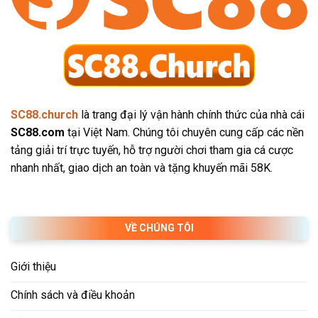
Tính
SC88.church
là trang đại lý vận hành chính thức của nhà cái
SC88.com
tại Việt Nam. Chúng tôi chuyên cung cấp các nền
tảng giải trí trực tuyến, hỗ trợ người chơi tham gia cá cược
nhanh nhất, giao dịch an toàn và tặng khuyến mãi 58K.
VỀ CHÚNG TÔI
Giới thiệu
Chính sách và điều khoản