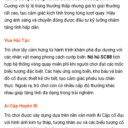
Cương với tỷ lệ trúng thưởng thấp nhưng giá trị giải thưởng
rất cao, tạo cảm giác kịch tính trong từng lượt quay. Hiệu
ứng ánh sáng và chuyển động được đầu tư kỹ lưỡng nhằm
tăng tính hấp dẫn.
Vua Hải Tặc
Trò chơi lấy cảm hứng từ hành trình khám phá đại dương với
các nhân vật mang phong cách cướp biển.
Nổ hũ SC88
tích
hợp hệ thống vòng quay miễn phí khi người chơi đạt các mốc
biểu tượng đặc biệt. Các hiệu ứng sóng biển, kho báu và bản
đồ cổ được thiết kế chi tiết, tạo cảm giác phiêu lưu chân
thực. Ngoài ra, trò chơi còn có nhiều cấp độ thưởng khác
nhau giúp tăng tính đa dạng trong trải nghiệm.
Ai Cập Huyền Bí
Trò chơi được xây dựng dựa trên nền văn minh Ai Cập cổ đại
với hình ảnh kim tự tháp, tượng nhân sư và các biểu tượng cổ