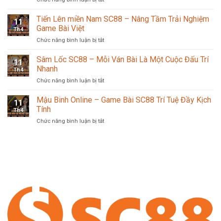
Kíp
Poker
Chinh
Online
Tiến Lên miền Nam SC88 – Nâng Tầm Trải Nghiệm
Phục
11
–
Game
Game Bài Việt
Th4
Bứt
SC88,
Chức năng bình luận bị tắt
ở
Phá
Săn
Tiến
Chiến
Thưởng
Lên
Sâm Lốc SC88 – Mỗi Ván Bài Là Một Cuộc Đấu Trí
Thắng
Lớn
11
miền
Từ
Nhanh
Th4
Nam
Quyết
Chức năng bình luận bị tắt
ở
SC88
Định
Sâm
–
Nhỏ
Lốc
Mậu Binh Online – Game Bài SC88 Trí Tuệ Đầy Kịch
Nâng
11
SC88
Tầm
Tính
Th4
–
Trải
Chức năng bình luận bị tắt
ở
Mỗi
Nghiệm
Mậu
Ván
Game
Binh
Bài
Bài
Online
Là
Việt
–
Một
Game
Cuộc
Bài
Đấu
SC88
Trí
Trí
Nhanh
Tuệ
Đầy
Kịch