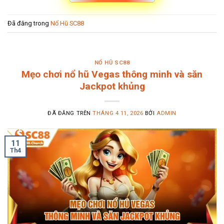
Đã đăng trong
Nổ Hũ SC88
NỔ HŨ SC88
Mẹo chơi nổ hũ Vegas thông minh và săn
Jackpot khủng
ĐÃ ĐĂNG TRÊN
THÁNG 4 11, 2026
BỞI
ADMIN
11
Th4