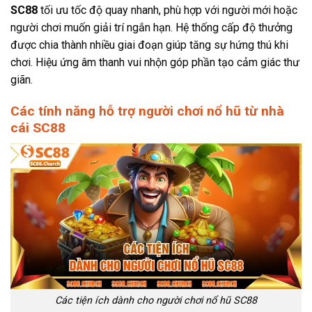
SC88
tối ưu tốc độ quay nhanh, phù hợp với người mới hoặc
người chơi muốn giải trí ngắn hạn. Hệ thống cấp độ thưởng
được chia thành nhiều giai đoạn giúp tăng sự hứng thú khi
chơi. Hiệu ứng âm thanh vui nhộn góp phần tạo cảm giác thư
giãn.
Các tính năng hỗ trợ người chơi nổ hũ từ nhà
cái SC88
Các tiện ích dành cho người chơi nổ hũ SC88