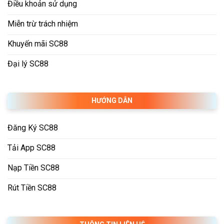
Điều khoản sử dụng
Miễn trừ trách nhiệm
Khuyến mãi SC88
Đại lý SC88
HƯỚNG DẪN
Đăng Ký SC88
Tải App SC88
Nạp Tiền SC88
Rút Tiền SC88