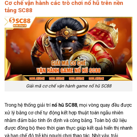
Cơ chế vận hành các trò chơi nổ hũ trên nền
tảng SC88
Giải mã cơ chế vận hành game nổ hũ SC88
Trong hệ thống giải trí
nổ hũ SC88
, mọi vòng quay đều được
xử lý bằng cơ chế tự động kết hợp thuật toán ngẫu nhiên
nhằm đảm bảo tính ổn định và công bằng. Toàn bộ dữ liệu
được đồng bộ theo thời gian thực giúp kết quả hiển thị nhanh
và hạn chế độ trễ khi người chơi thao tác. Nhờ vậy, trải