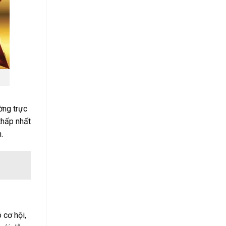
ờng trực
thấp nhất
h.
 cơ hội,