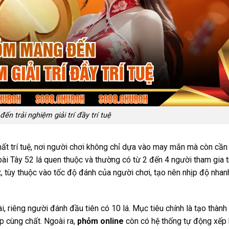
n trải nghiệm giải trí đầy trí tuệ
ất trí tuệ, nơi người chơi không chỉ dựa vào may mắn mà còn cần
bài Tây 52 lá quen thuộc và thường có từ 2 đến 4 người tham gia 
t, tùy thuộc vào tốc độ đánh của người chơi, tạo nên nhịp độ nhan
i, riêng người đánh đầu tiên có 10 lá. Mục tiêu chính là tạo thành
ếp cùng chất. Ngoài ra,
phỏm online
còn có hệ thống tự động xếp 