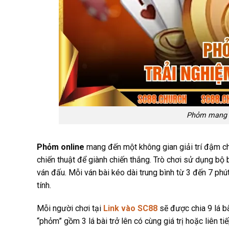
Phỏm mang đế
Phỏm online
mang đến một không gian giải trí đậm ch
chiến thuật để giành chiến thắng. Trò chơi sử dụng bộ 
ván đấu. Mỗi ván bài kéo dài trung bình từ 3 đến 7 phú
tính.
Mỗi người chơi tại
Link vào SC88
sẽ được chia 9 lá bà
“phỏm” gồm 3 lá bài trở lên có cùng giá trị hoặc liên ti