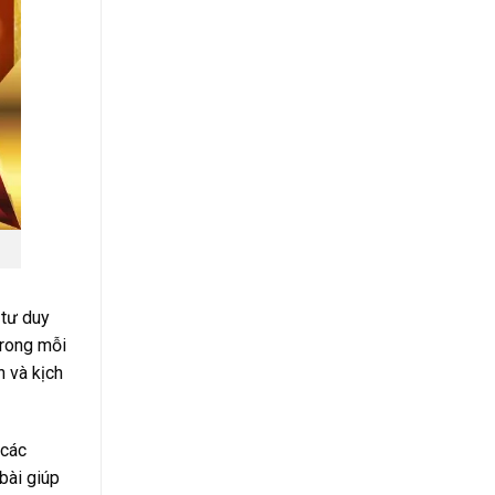
Game
Đấu
Bài
Trí
SC88
Nhanh
Trí
Tuệ
Đầy
Kịch
Tính
 tư duy
trong mỗi
h và kịch
 các
bài giúp