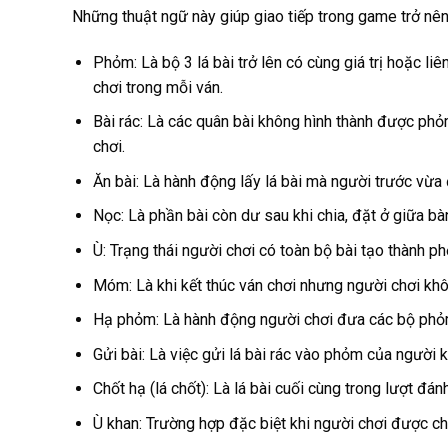
Những thuật ngữ này giúp giao tiếp trong game trở nên
Phỏm: Là bộ 3 lá bài trở lên có cùng giá trị hoặc liê
chơi trong mỗi ván.
Bài rác: Là các quân bài không hình thành được phỏ
chơi.
Ăn bài: Là hành động lấy lá bài mà người trước vừa
Nọc: Là phần bài còn dư sau khi chia, đặt ở giữa bà
Ù: Trạng thái người chơi có toàn bộ bài tạo thành p
Móm: Là khi kết thúc ván chơi nhưng người chơi kh
Hạ phỏm: Là hành động người chơi đưa các bộ phỏm
Gửi bài: Là việc gửi lá bài rác vào phỏm của người
Chốt hạ (lá chốt): Là lá bài cuối cùng trong lượt đá
Ù khan: Trường hợp đặc biệt khi người chơi được c