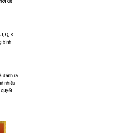
 mới dễ
J, Q, K
g bình
ã đánh ra
uá nhiều
 quyết