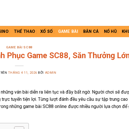
SINO
THỂ THAO
XỔ SỐ
GAME BÀI
BẮN CÁ
NỔ HŨ
KH
GAME BÀI SC88
inh Phục Game SC88, Săn Thưởng Lớ
TRÊN
THÁNG 4 11, 2026
BỞI
ADMIN
 những ván bài diễn ra liên tục và đầy bất ngờ. Người chơi sẽ đượ
 trực tuyến tiện lợi. Từng lượt đánh đều yêu cầu sự tập trung cao
trong những game bài SC88 online được nhiều người lựa chọn để gi