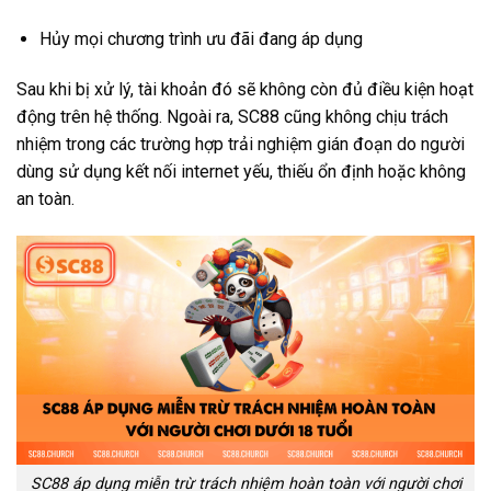
Hủy mọi chương trình ưu đãi đang áp dụng
Sau khi bị xử lý, tài khoản đó sẽ không còn đủ điều kiện hoạt
động trên hệ thống. Ngoài ra, SC88 cũng không chịu trách
nhiệm trong các trường hợp trải nghiệm gián đoạn do người
dùng sử dụng kết nối internet yếu, thiếu ổn định hoặc không
an toàn.
SC88 áp dụng miễn trừ trách nhiệm hoàn toàn với người chơi