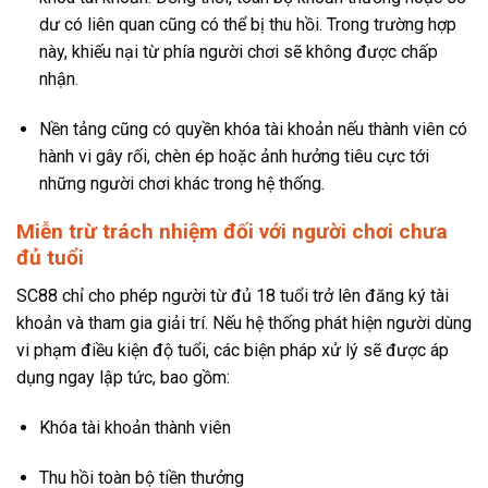
dư có liên quan cũng có thể bị thu hồi. Trong trường hợp
này, khiếu nại từ phía người chơi sẽ không được chấp
nhận.
Nền tảng cũng có quyền khóa tài khoản nếu thành viên có
hành vi gây rối, chèn ép hoặc ảnh hưởng tiêu cực tới
những người chơi khác trong hệ thống.
Miễn trừ trách nhiệm đối với người chơi chưa
đủ tuổi
SC88 chỉ cho phép người từ đủ 18 tuổi trở lên đăng ký tài
khoản và tham gia giải trí. Nếu hệ thống phát hiện người dùng
vi phạm điều kiện độ tuổi, các biện pháp xử lý sẽ được áp
dụng ngay lập tức, bao gồm:
Khóa tài khoản thành viên
Thu hồi toàn bộ tiền thưởng