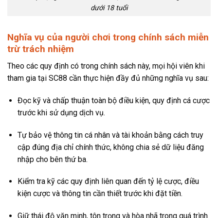
dưới 18 tuổi
Nghĩa vụ của người chơi trong chính sách miễn
trừ trách nhiệm
Theo các quy định có trong chính sách này, mọi hội viên khi
tham gia tại SC88 cần thực hiện đầy đủ những nghĩa vụ sau:
Đọc kỹ và chấp thuận toàn bộ điều kiện, quy định cá cược
trước khi sử dụng dịch vụ.
Tự bảo vệ thông tin cá nhân và tài khoản bằng cách truy
cập đúng địa chỉ chính thức, không chia sẻ dữ liệu đăng
nhập cho bên thứ ba.
Kiểm tra kỹ các quy định liên quan đến tỷ lệ cược, điều
kiện cược và thông tin cần thiết trước khi đặt tiền.
Giữ thái độ văn minh, tôn trọng và hòa nhã trong quá trình