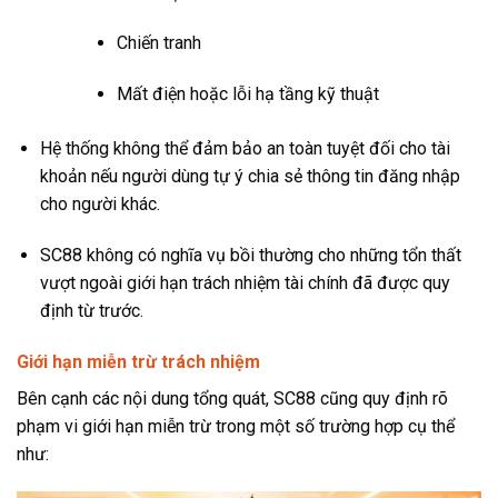
Chiến tranh
Mất điện hoặc lỗi hạ tầng kỹ thuật
Hệ thống không thể đảm bảo an toàn tuyệt đối cho tài
khoản nếu người dùng tự ý chia sẻ thông tin đăng nhập
cho người khác.
SC88 không có nghĩa vụ bồi thường cho những tổn thất
vượt ngoài giới hạn trách nhiệm tài chính đã được quy
định từ trước.
Giới hạn miễn trừ trách nhiệm
Bên cạnh các nội dung tổng quát, SC88 cũng quy định rõ
phạm vi giới hạn miễn trừ trong một số trường hợp cụ thể
như: