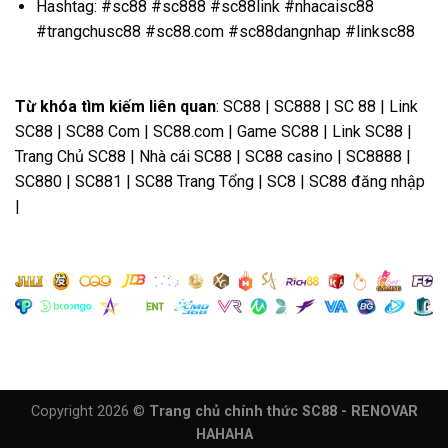
Hashtag: #sc88 #sc888 #sc88link #nhacaisc88
#trangchusc88 #sc88.com #sc88dangnhap #linksc88
Từ khóa tìm kiếm liên quan
: SC88 | SC888 | SC 88 | Link
SC88 | SC88 Com | SC88.com | Game SC88 | Link SC88 |
Trang Chủ SC88 | Nhà cái SC88 | SC88 casino | SC8888 |
SC880 | SC881 | SC88 Trang Tổng | SC8 | SC88 đăng nhập
|
Copyright 2026 ©
Trang chủ chính thức SC88 - RENOVAR
HAHAHA