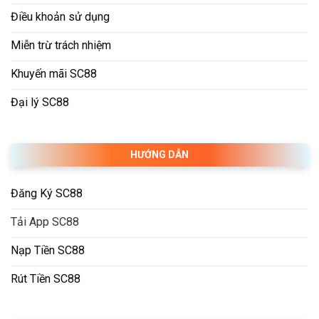
Điều khoản sử dụng
Miễn trừ trách nhiệm
Khuyến mãi SC88
Đại lý SC88
HƯỚNG DẪN
Đăng Ký SC88
Tải App SC88
Nạp Tiền SC88
Rút Tiền SC88