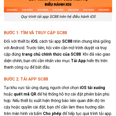
Quy trình tải app SC88 trên hệ điều hành iOS
BƯỚC 1: TÌM VÀ TRUY CẬP SC88
Đối với thiết bị
iOS
, cách tải app
SC88
nhìn chung khá giống
với Android. Trước tiên, hội viên cần mở trình duyệt và truy
cập đúng
trang chủ chính thức của SC88
. Khi đã vào giao
diện chính, bạn chỉ cần nhấn vào mục
Tải App
hiển thị trên
thanh công cụ để bắt đầu.
BƯỚC 2: TẢI APP SC88
Tại khu vực tải ứng dụng, người chơi chọn
iOS tải xuống
hoặc
quét mã QR
để hệ thống hỗ trợ cài đặt phiên bản phù
hợp. Nếu thiết bị xuất hiện thông báo liên quan đến độ tin
cậy hoặc quyền cài đặt, bạn chỉ cần làm theo hướng dẫn
trên màn hình và bấm
Cho phép
để tiếp tục quá trình tải app.