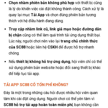
Chọn nhầm phiên bản không phù hợp
với thiết bị cũng
là lý do khiến việc cài đặt không thành công. Cách xử lý là
quay lại mục
Tải App
và chọn đúng phiên bản tương
thích với hệ điều hành đang dùng.
Truy cập nhầm link cũ, link giả mạo hoặc đường dẫn
bị chặn
cũng có thể làm quá trình tải ứng dụng thất bại.
Lúc này, người chơi nên vào lại
trang chủ chính thức
của SC88
hoặc liên hệ
CSKH
để được hỗ trợ nhanh
chóng.
Nếu
thiết bị không hỗ trợ ứng dụng
, hội viên chỉ có thể
sử dụng phiên bản website hoặc đổi sang thiết bị khác
để tiếp tục tải app.
TẢI APP SC88 CÓ TỐN PHÍ KHÔNG?
Đây là một trong những câu hỏi được nhiều hội viên quan
tâm khi cài đặt ứng dụng. Người chơi có thể yên tâm vì
SC88 hỗ trợ tải app hoàn toàn miễn phí
, bạn không cần