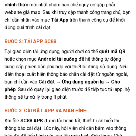
chính thức
mới nhất nhằm hạn chế nguy cơ gặp phải
website giả mạo. Sau khi truy cập thành công trang chủ, bạn
chỉ cần nhấn vào mục
Tải App
trên thanh công cụ để khởi
động quá trình cài đặt.
BƯỚC 2: TẢI APP SC88
Tại giao diện tải ứng dụng, người chơi có thể
quét mã QR
hoặc chọn mục
Android tải xuống
để hệ thống tự động
cung cấp phiên bản phù hợp với thiết bị đang sử dụng. Nếu
điện thoại xuất hiện thông báo chặn cài đặt từ nguồn ngoài,
bạn chỉ cần vào
Cài đặt → Ứng dụng nguồn lạ → Cho
phép
. Sau đó quay lại giao diện trước để tiếp tục tải app, hệ
thống sẽ tự xử lý trong ít phút.
BƯỚC 3: CÀI ĐẶT APP RA MÀN HÌNH
Khi file
SC88 APK
được tải hoàn tất, thiết bị sẽ hiển thị
thông báo cài đặt. Lúc này, hội viên chỉ cần bấm vào thông
báo đó để tiến hành cài app lên màn hình điện thoại. Chờ